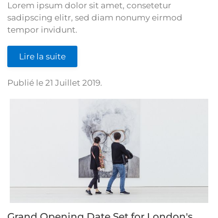
Lorem ipsum dolor sit amet, consetetur
sadipscing elitr, sed diam nonumy eirmod
tempor invidunt.
Lire la suite
Publié le
21 Juillet 2019
.
Grand Opening Date Set for London's