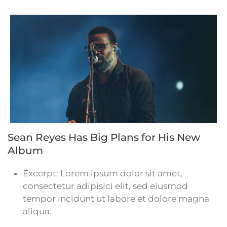
Sean Reyes Has Big Plans for His New
Album
Excerpt:
Lorem ipsum dolor sit amet,
consectetur adipisici elit, sed eiusmod
tempor incidunt ut labore et dolore magna
aliqua.