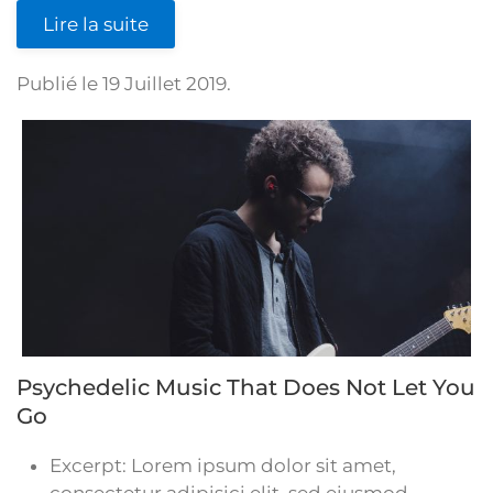
Lire la suite
Publié le
19 Juillet 2019
.
Psychedelic Music That Does Not Let You
Go
Excerpt:
Lorem ipsum dolor sit amet,
consectetur adipisici elit, sed eiusmod