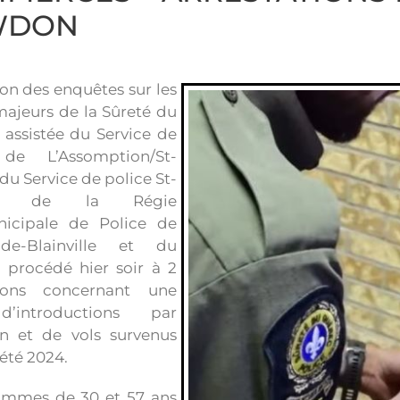
WDON
ion des enquêtes sur les
ajeurs de la Sûreté du
assistée du Service de
 de L’Assomption/St-
 du Service de police St-
e, de la Régie
nicipale de Police de
-de-Blainville et du
 procédé hier soir à 2
tions concernant une
d’introductions par
on et de vols survenus
’été 2024.
mmes de 30 et 57 ans