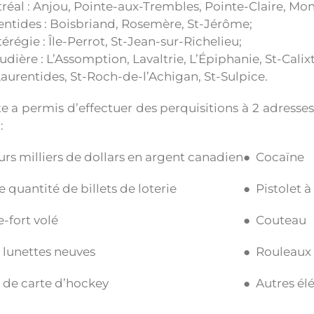
éal : Anjou, Pointe-aux-Trembles, Pointe-Claire, Mont
entides : Boisbriand, Rosemère, St-Jérôme;
régie : Île-Perrot, St-Jean-sur-Richelieu;
dière : L’Assomption, Lavaltrie, L’Épiphanie, St-Calix
Laurentides, St-Roch-de-l’Achigan, St-Sulpice.
e a permis d’effectuer des perquisitions à 2 adresses
:
urs milliers de dollars en argent canadien
● Cocaïne
 quantité de billets de loterie
● Pistolet à
e-fort volé
● Couteau
 lunettes neuves
● Rouleaux
 de carte d’hockey
● Autres él