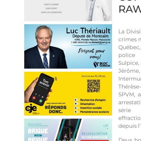
RA
La Divis
crimes m
Québec, 
police
Sulpice,
Jérôm
Intermu
Thérèse
SPVM, a
arresta
série 
effracti
depuis l
Deux ho