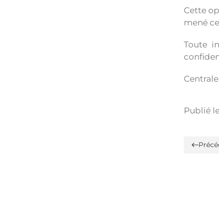
Cette op
mené ce
Toute i
confiden
Centrale
Publié l
Précé