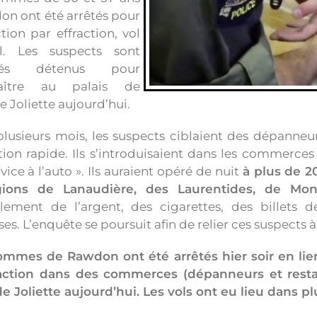
n ont été arrêtés pour
tion par effraction, vol
l. Les suspects sont
rés détenus pour
aître au palais de
e Joliette aujourd’hui.
lusieurs mois, les suspects ciblaient des dépanneu
tion rapide. Ils s’introduisaient dans les commerces
vice à l’auto ». Ils auraient opéré de nuit
à plus de 2
gions de Lanaudière, des Laurentides, de Mon
lement de l’argent, des cigarettes, des billets de
es. L’enquête se poursuit afin de relier ces suspects à
mmes de Rawdon ont été arrêtés hier soir en lien
raction dans des commerces (dépanneurs et restau
de Joliette aujourd’hui. Les vols ont eu lieu dans pl