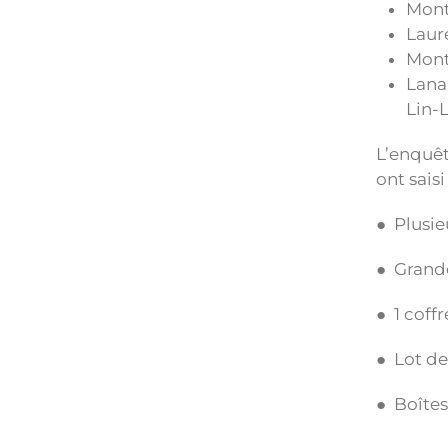
Montr
Laur
Monté
Lanau
Lin-
L’enquêt
ont saisi 
● Plusie
● Grande
● 1 coffr
● Lot de
● Boîtes