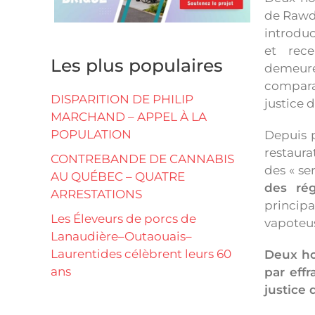
de Rawdo
introduc
et rece
Les plus populaires
demeu
compar
DISPARITION DE PHILIP
justice d
MARCHAND – APPEL À LA
POPULATION
Depuis p
restaura
CONTREBANDE DE CANNABIS
des « ser
AU QUÉBEC – QUATRE
des ré
ARRESTATIONS
principa
Les Éleveurs de porcs de
vapoteus
Lanaudière–Outaouais–
Laurentides célèbrent leurs 60
Deux ho
ans
par eff
justice 