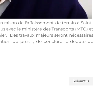
 raison de l'affaissement de terrain à Saint-
s avec le ministère des Transports (MTQ) et
ier. Des travaux majeurs seront nécessaires
ation de près '', de conclure le député de
Suivant