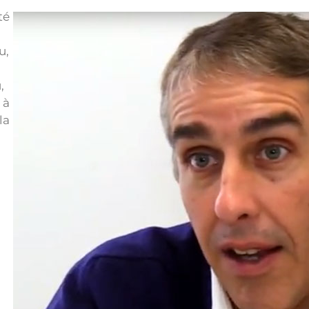
té
u,
,
 à
la