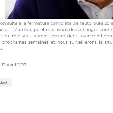
on suite à la fermeture complète de l'autoroute 25 en
st. '' Mon équipe et moi avons des échanges continu
et du ministre Laurent Lessard depuis vendredi dern
 prochaines semaines et nous surveillerons la situ
u.
e
13 Avril 2017
.
dent