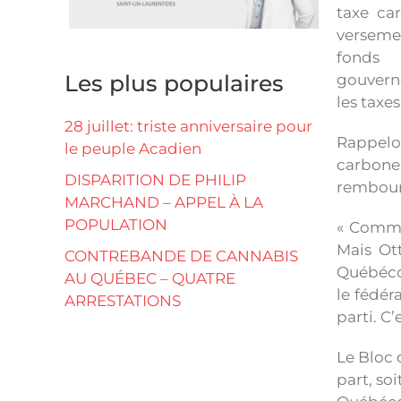
taxe ca
verseme
fond
Les plus populaires
gouvern
les taxe
28 juillet: triste anniversaire pour
Rappelon
le peuple Acadien
carbone
DISPARITION DE PHILIP
rembours
MARCHAND – APPEL À LA
POPULATION
« Comme 
Mais Ot
CONTREBANDE DE CANNABIS
Québécoi
AU QUÉBEC – QUATRE
le fédér
ARRESTATIONS
parti. C
Le Bloc 
part, so