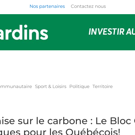
Nos partenaires
Contactez nous
communautaire
Sport & Loisirs
Politique
Territoire
se sur le carbone : Le Bloc
ues pour les Québécois!