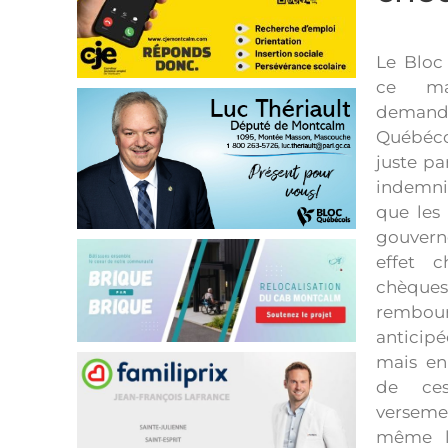
Le Bloc
ce ma
dema
Québéc
juste par
indemn
que les
gouvern
effet c
chèque
rembo
anticip
mais en
de ces
verseme
même l