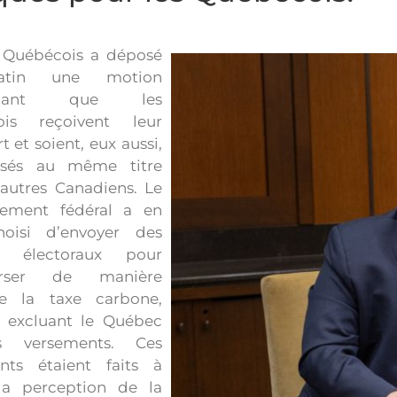
 Québécois a déposé
tin une motion
ndant que les
ois reçoivent leur
t et soient, eux aussi,
isés au même titre
 autres Canadiens. Le
ement fédéral a en
hoisi d’envoyer des
s électoraux pour
urser de manière
ée la taxe carbone,
 excluant le Québec
 versements. Ces
nts étaient faits à
a perception de la