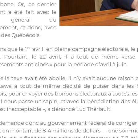
rbone. Or, ce dernier
nt a été fait avec le
s général du
ement, et donc, avec
s des Québécois.
er
s que le 1
avril, en pleine campagne électorale, le
. Pourtant, le 22 avril, il a tout de même versé 
ements anticipés » pour la période d’avril à juin.
la taxe avait été abolie, il n’y avait aucune raison
tawa a tout de même décidé de puiser dans les fo
s, pour envoyer des bonbons électoraux à toutes les 
al nous passe un sapin, et avec la bénédiction des é
’est inacceptable », a dénoncé Luc Thériault.
demande donc au gouvernement fédéral de corriger ce
it un montant de 814 millions de dollars — une somme 